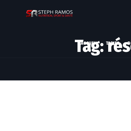
Tag: ré
ACCUEIL
TARIFS
B