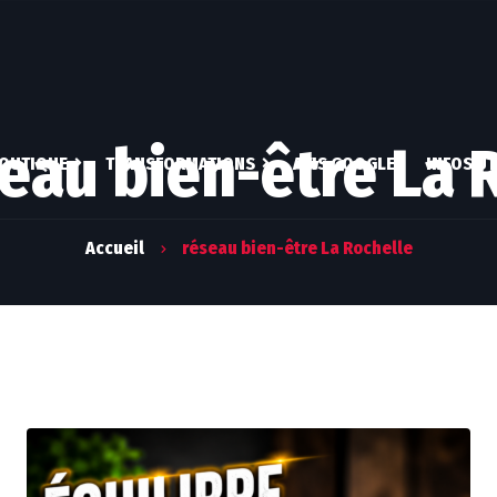
seau bien-être La 
OUTIQUE
TRANSFORMATIONS
AVIS GOOGLE
INFOS UT
COMPLÉMENTS
COACHING CLASSIQUE
QUI SUI
Accueil
réseau bien-être La Rochelle
ALIMENTAIRES
COACHING ATHLÈTE
MON A
EBOOKS
MES EX
ESPACE CLIENT
MON COMPTE
PALMA
VALIDER LA COMMANDE