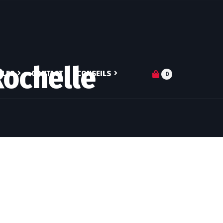
Rochelle
ILES
CONTACT
CONSEILS
0
S-JE ?
ARTICLES
DN DE COACH
Q&A
PERTISES
SUIVI NUTRITIONNEL
RES ATHLÈTES
MICRONUTRITION
ENTRAINEMENT
PERSONNALISÉ
COACHING MENTAL