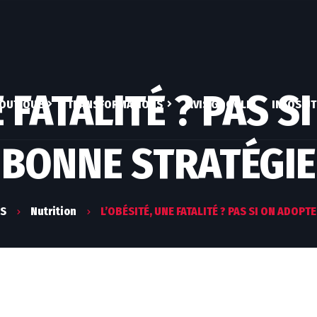
E FATALITÉ ? PAS S
OUTIQUE
TRANSFORMATIONS
AVIS GOOGLE
INFOS UT
BONNE STRATÉGIE
COMPLÉMENTS
COACHING CLASSIQUE
QUI SUI
ALIMENTAIRES
COACHING ATHLÈTE
MON A
EBOOKS
MES EX
LS
Nutrition
L’OBÉSITÉ, UNE FATALITÉ ? PAS SI ON ADOPT
ESPACE CLIENT
MON COMPTE
PALMA
VALIDER LA COMMANDE