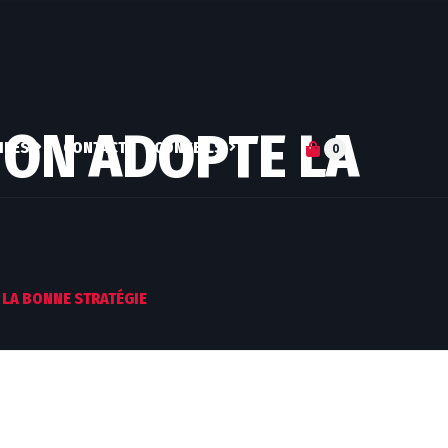
I ON ADOPTE LA
ILES
CONTACT
CONSEILS
0
S-JE ?
ARTICLES
DN DE COACH
Q&A
PERTISES
SUIVI NUTRITIONNEL
E LA BONNE STRATÉGIE
RES ATHLÈTES
MICRONUTRITION
ENTRAINEMENT
PERSONNALISÉ
COACHING MENTAL