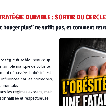
TRATÉGIE DURABLE : SORTIR DU CERCL
 bouger plus” ne suffit pas, et comment retro
tratégie durable
, beaucoup
’un simple manque de volonté.
lement dépassée. L’obésité est
, influencée par les hormones,
ge mentale.
 dans les régimes express, mais
rsonnalisée et respectueuse