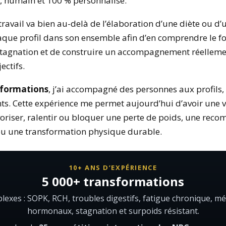
, humain et 100 % personnalisé.
travail va bien au-delà de l’élaboration d’une diète ou 
aque profil dans son ensemble afin d’en comprendre le fo
 stagnation et de construire un accompagnement réelleme
ectifs.
sformations
, j’ai accompagné des personnes aux profils, 
ts. Cette expérience me permet aujourd’hui d’avoir une v
riser, ralentir ou bloquer une perte de poids, une recom
ou une transformation physique durable.
10+ ANS D’EXPÉRIENCE
5 000+ transformations
plexes : SOPK, RCH, troubles digestifs, fatigue chronique,
hormonaux, stagnation et surpoids résistant.