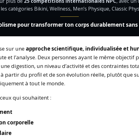
ur plus de
25 compétitions internationales NPC
, avec un
 les catégories Bikini, Wellness, Men’s Physique, Classic Phy
lisme pour transformer ton corps durablement sans t
e sur une
approche scientifique, individualisée et h
coute et l’analyse. Deux personnes ayant le même objectif
une digestion, un niveau d’activité et des contraintes to
 à partir du profil et de son évolution réelle, plutôt que 
iquement à tout le monde.
t ceux qui souhaitent :
ement
on corporelle
aire