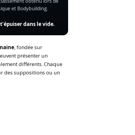
 classement obtenu lors de
sique et Bodybuilding.
’épuiser dans le vide.
umaine
, fondée sur
 peuvent présenter un
talement différents. Chaque
sur des suppositions ou un