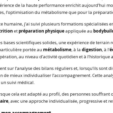
xpérience de la haute performance enrichit aujourd’hui m
es, l’optimisation du métabolisme que pour la préparatio
 humaine, j’ai suivi plusieurs formations spécialisées e
rition
et
préparation physique
appliquée au
bodybuil
bases scientifiques solides, une expérience de terrain ré
particulière portée au
métabolisme
, à la
digestion
, à l’
é
pération, au niveau d’activité quotidien et à l’historique 
nt sur l’analyse des bilans réguliers et, lorsqu’ils sont 
afin de mieux individualiser l’accompagnement. Cette ana
 un suivi médical.
que cela est adapté au profil, des personnes souffrant 
aire
, avec une approche individualisée, progressive et re
e de mon accompagnement