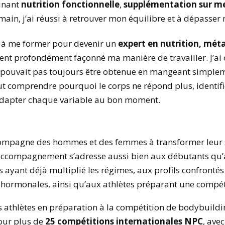
inant
nutrition fonctionnelle
,
supplémentation sur m
n, j’ai réussi à retrouver mon équilibre et à dépasser 
é à me former pour devenir un
expert en nutrition, mét
ment profondément façonné ma manière de travailler. J’a
 pouvait pas toujours être obtenue en mangeant simple
aut comprendre pourquoi le corps ne répond plus, identifie
 adapter chaque variable au bon moment.
ccompagne des hommes et des femmes à transformer leur s
 accompagnement s’adresse aussi bien aux débutants qu
 ayant déjà multiplié les régimes, aux profils confronté
 hormonales, ainsi qu’aux athlètes préparant une compét
thlètes en préparation à la compétition de bodybuilding.
our plus de
25 compétitions internationales NPC
, ave