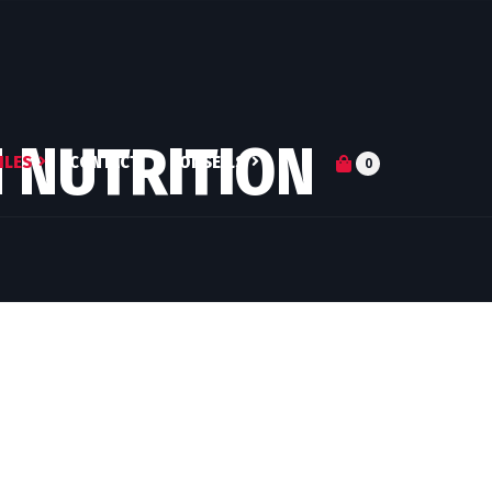
 NUTRITION
ILES
CONTACT
CONSEILS
0
S-JE ?
ARTICLES
DN DE COACH
Q&A
PERTISES
SUIVI NUTRITIONNEL
RES ATHLÈTES
MICRONUTRITION
ENTRAINEMENT
PERSONNALISÉ
COACHING MENTAL