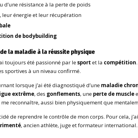
u d’une résistance à la perte de poids
, leur énergie et leur récupération
bale
ition de bodybuilding
de la maladie à la réussite physique
j’ai toujours été passionné par le
sport
et la
compétition
es sportives à un niveau confirmé.
urnant lorsque j’ai été diagnostiqué d’une
maladie chro
igue extrême
, des
gonflements
, une
perte de muscle
e
us me reconnaître, aussi bien physiquement que mentale
écidé de reprendre le contrôle de mon corps. Pour cela, j’a
érimenté
, ancien athlète, juge et formateur international.