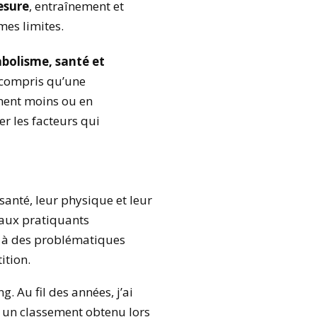
esure
, entraînement et
mes limites.
abolisme, santé et
i compris qu’une
ment moins ou en
r les facteurs qui
anté, leur physique et leur
’aux pratiquants
s à des problématiques
ition.
 Au fil des années, j’ai
c un classement obtenu lors