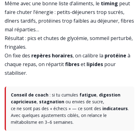
Même avec une bonne liste d’aliments, le
timing
peut
faire chuter l’énergie : petits-déjeuners trop sucrés,
dîners tardifs, protéines trop faibles au déjeuner, fibres
mal réparties…
Résultat : pics et chutes de glycémie, sommeil perturbé,
fringales.
On fixe des
repères horaires
, on calibre la
protéine
à
chaque repas, on répartit
fibres
et
lipides
pour
stabiliser.
Conseil de coach
: si tu cumules
fatigue
,
digestion
capricieuse
,
stagnation
ou envies de sucre,
ce ne sont pas des « échecs » — ce sont des
indicateurs
.
Avec quelques ajustements ciblés, on relance le
métabolisme en 3–6 semaines.