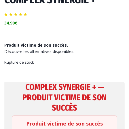
Noté
10
5.00
34.90
€
sur 5
basé sur
notations
client
Produit victime de son succès.
Découvre les alternatives disponibles.
Rupture de stock
COMPLEX SYNERGIE + —
PRODUIT VICTIME DE SON
SUCCÈS
Produit victime de son succès