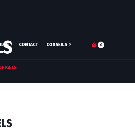
LS
ILES
CONTACT
CONSEILS
0
S-JE ?
ARTICLES
SOFTGELS
DN DE COACH
Q&A
PERTISES
SUIVI NUTRITIONNEL
RES ATHLÈTES
MICRONUTRITION
ENTRAINEMENT
ELS
PERSONNALISÉ
COACHING MENTAL