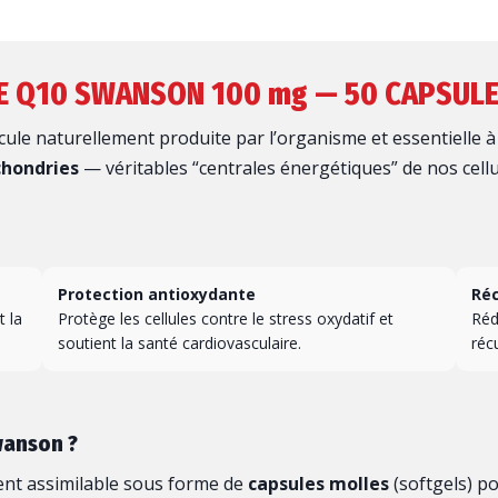
 Q10 SWANSON 100 mg — 50 CAPSUL
cule naturellement produite par l’organisme et essentielle à 
chondries
— véritables “centrales énergétiques” de nos cellul
Protection antioxydante
Réc
t la
Protège les cellules contre le stress oxydatif et
Réd
soutient la santé cardiovasculaire.
réc
wanson ?
nt assimilable sous forme de
capsules molles
(softgels) po