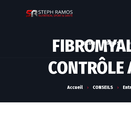
FIBROMYAL
ACCUEIL
TARIFS
B
CONTRÔLE 
Accueil
CONSEILS
Ent