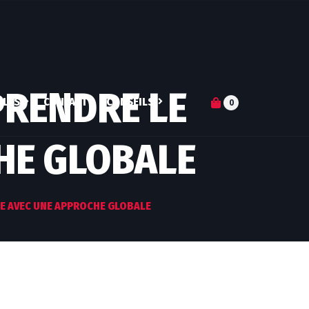
PRENDRE LE
ILES
CONTACT
CONSEILS
0
HE GLOBALE
S-JE ?
ARTICLES
DN DE COACH
Q&A
PERTISES
SUIVI NUTRITIONNEL
E AVEC UNE APPROCHE GLOBALE
RES ATHLÈTES
MICRONUTRITION
ENTRAINEMENT
PERSONNALISÉ
COACHING MENTAL