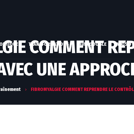
GIE COMMENT RE
OUTIQUE
TRANSFORMATIONS
AVIS GOOGLE
INFOS UT
AVEC UNE APPROC
COMPLÉMENTS
COACHING CLASSIQUE
QUI SUI
ALIMENTAIRES
COACHING ATHLÈTE
MON A
EBOOKS
MES EX
raînement
FIBROMYALGIE COMMENT REPRENDRE LE CONTRÔL
ESPACE CLIENT
MON COMPTE
PALMA
VALIDER LA COMMANDE