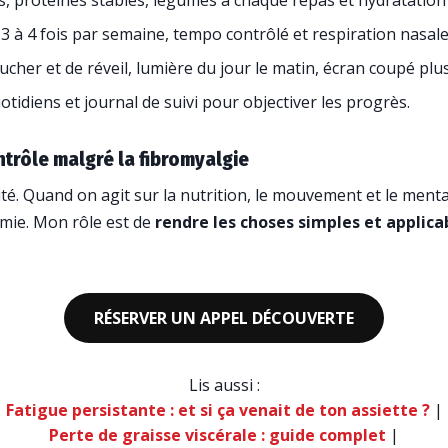
rs, protéines stables, légumes à chaque repas et hydratation 
 3 à 4 fois par semaine, tempo contrôlé et respiration nasale
ucher et de réveil, lumière du jour le matin, écran coupé plus
uotidiens et journal de suivi pour objectiver les progrès.
ntrôle malgré la fibromyalgie
lité. Quand on agit sur la nutrition, le mouvement et le men
omie. Mon rôle est de
rendre les choses simples et applica
RÉSERVER UN APPEL DÉCOUVERTE
Lis aussi :
Fatigue persistante : et si ça venait de ton assiette ?
|
Perte de graisse viscérale : guide complet
|