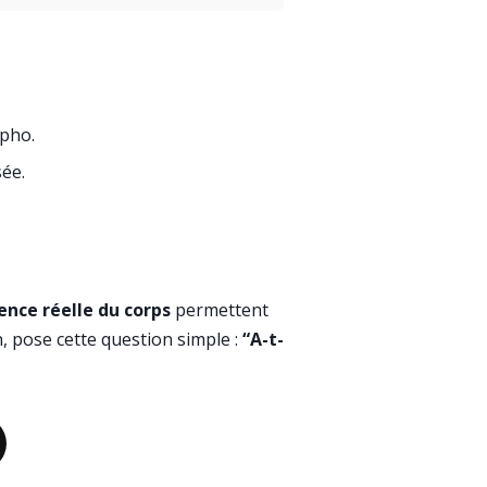
rpho.
sée.
ence réelle du corps
permettent
n, pose cette question simple :
“A-t-