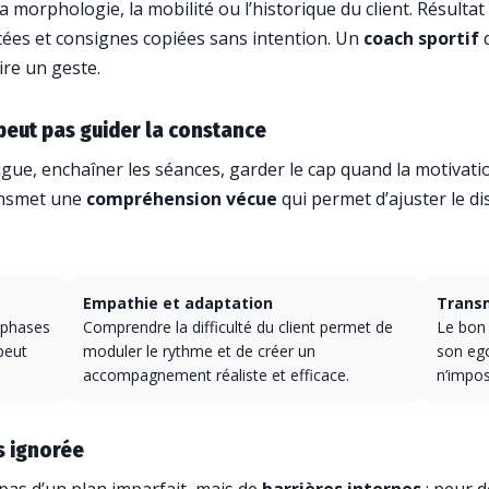
a morphologie, la mobilité ou l’historique du client. Résulta
cées et consignes copiées sans intention. Un
coach sportif
d
ire un geste.
peut pas guider la constance
tigue, enchaîner les séances, garder le cap quand la motivatio
ansmet une
compréhension vécue
qui permet d’ajuster le dis
Empathie et adaptation
Transm
 phases
Comprendre la difficulté du client permet de
Le bon 
 peut
moduler le rythme et de créer un
son ego
accompagnement réaliste et efficace.
n’impo
us ignorée