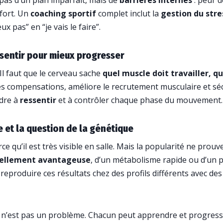
pas d’un plan imparfait, mais de
barrières internes
: peur d
nfort. Un
coaching sportif
complet inclut la
gestion du stre
x pas” en “je vais le faire”.
ssentir pour mieux progresser
Il faut que le cerveau sache
quel muscle doit travailler, q
les compensations, améliore le recrutement musculaire et séc
dre à
ressentir
et à contrôler chaque phase du mouvement.
 et la question de la génétique
e qu’il est très visible en salle. Mais la popularité ne prou
rellement avantageuse
, d’un métabolisme rapide ou d’un p
 reproduire ces résultats chez des profils différents avec d
n’est pas un problème. Chacun peut apprendre et progresser