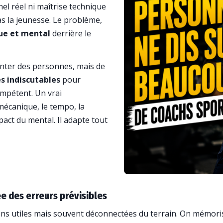
l réel ni maîtrise technique
s la jeunesse. Le problème,
que et mental
derrière le
ointer des personnes, mais de
s indiscutables
pour
ompétent. Un vrai
écanique, le tempo, la
mpact du mental. Il adapte tout
ée des erreurs prévisibles
ons utiles mais souvent déconnectées du terrain. On mémor