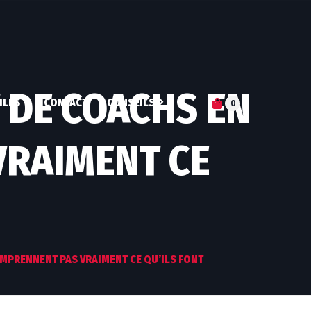
 DE COACHS EN
ILES
CONTACT
CONSEILS
0
VRAIMENT CE
S-JE ?
ARTICLES
DN DE COACH
Q&A
PERTISES
SUIVI NUTRITIONNEL
RES ATHLÈTES
MICRONUTRITION
MPRENNENT PAS VRAIMENT CE QU’ILS FONT
ENTRAINEMENT
PERSONNALISÉ
COACHING MENTAL