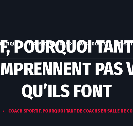
F, POURQUOI TANT
OUTIQUE
TRANSFORMATIONS
AVIS GOOGLE
INFOS UT
OMPRENNENT PAS 
COMPLÉMENTS
COACHING CLASSIQUE
QUI SUI
ALIMENTAIRES
COACHING ATHLÈTE
MON A
EBOOKS
QU’ILS FONT
MES EX
ESPACE CLIENT
MON COMPTE
PALMA
VALIDER LA COMMANDE
COACH SPORTIF, POURQUOI TANT DE COACHS EN SALLE NE CO